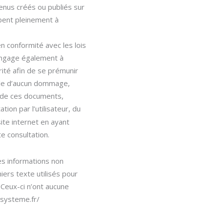
enus créés ou publiés sur
ombent pleinement à
 en conformité avec les lois
s’engage également à
ité afin de se prémunir
ble d’aucun dommage,
eur de ces documents,
ion par l’utilisateur, du
site internet en ayant
e consultation.
es informations non
ers texte utilisés pour
). Ceux-ci n’ont aucune
n-systeme.fr/