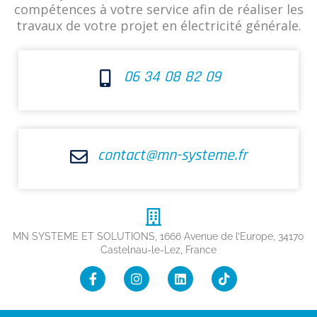
compétences à votre service afin de réaliser les
travaux de votre projet en électricité générale.
06 34 08 82 09
contact@mn-systeme.fr
MN SYSTEME ET SOLUTIONS, 1666 Avenue de l’Europe, 34170
Castelnau-le-Lez, France
F
I
L
T
a
n
i
i
c
s
n
k
e
t
k
t