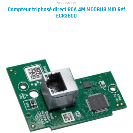
Accessoires
Compteur triphasé direct 80A 4M MODBUS MID Réf
ECR380D