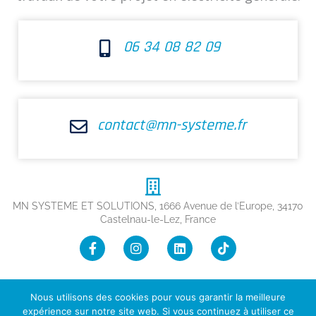
06 34 08 82 09
contact@mn-systeme.fr
MN SYSTEME ET SOLUTIONS, 1666 Avenue de l’Europe, 34170
Castelnau-le-Lez, France
F
I
L
T
a
n
i
i
c
s
n
k
e
t
k
t
b
a
e
o
Nous utilisons des cookies pour vous garantir la meilleure
o
g
d
k
expérience sur notre site web. Si vous continuez à utiliser ce